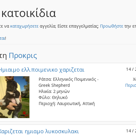
 κατοικίδια
τε να
καταχωρήσετε
αγγελία; Είστε επαγγελματίας;
Προωθήστε
την ε
ται
!
στη
Προκρις
Hμιαιμο ελλ.ποιμενικο χαριζεται
14 / 
Ράτσα: Ελληνικός Ποιμενικός -
Χ
Greek Shepherd
Περι
Ηλικία: 2 μηνών
Φύλο: Θηλυκό
Περιοχή: Λαυρεωτική, Αττική
Χαριζεται ημιαμο λυκοσκυλακι
14 / 