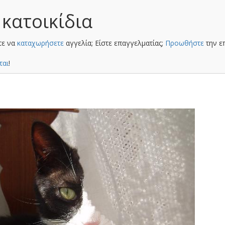
 κατοικίδια
τε να
καταχωρήσετε
αγγελία; Είστε επαγγελματίας;
Προωθήστε
την ε
ται
!