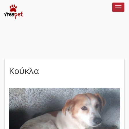
Toggl
navig
Κούκλα