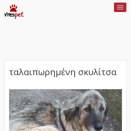
Toggl
navig
ταλαιπωρημένη σκυλίτσα