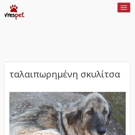
Toggl
navig
ταλαιπωρημένη σκυλίτσα