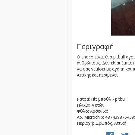
Περιγραφή
Ο choco είναι ένα pitbull αγ
ανθρώπους. Δεν είναι έμπιστ
να σας γεμίσει με αγάπη και
Αττικής και περιμένει.
Ράτσα: Πίτ μπούλ - pitbull
Ηλικία: 4 ετών
Φύλο: Αρσενικό
Αρ. Microchip: 48743987543
Περιοχή: Ωρωπός, Αττική