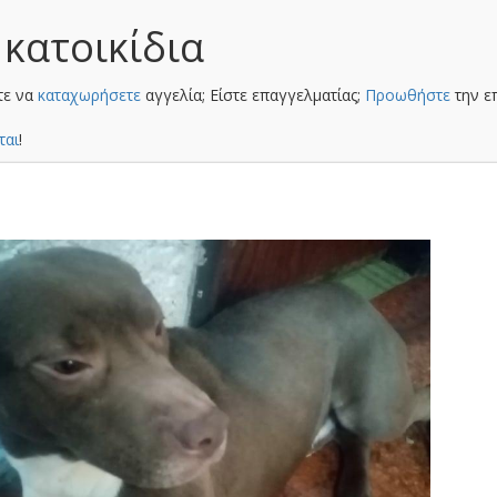
 κατοικίδια
τε να
καταχωρήσετε
αγγελία; Είστε επαγγελματίας;
Προωθήστε
την ε
ται
!