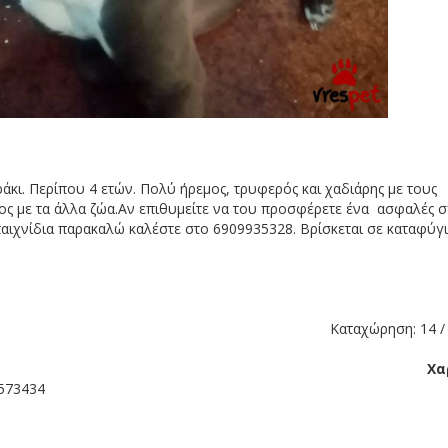
οράκι. Περίπου 4 ετών. Πολύ ήρεμος, τρυφερός και χαδιάρης με τους
ος με τα άλλα ζώα.Αν επιθυμείτε να του προσφέρετε ένα ασφαλές σπ
 παιχνίδια παρακαλώ καλέστε στο 6909935328. Βρίσκεται σε καταφύγ
Καταχώρηση: 14 / 
Χα
9573434