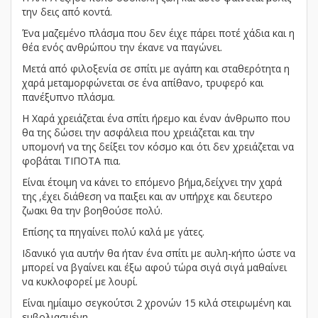
την δεις από κοντά.
Ένα μαζεμένο πλάσμα που δεν έιχε πάρει ποτέ χάδια και η
θέα ενός ανθρώπου την έκανε να παγώνει.
Μετά από φιλοξενία σε σπίτι με αγάπη και σταθερότητα η
χαρά μεταμορφώνεται σε ένα απίθανο, τρυφερό και
πανέξυπνο πλάσμα.
Η Χαρά χρειάζεται ένα σπίτι ήρεμο και έναν άνθρωπο που
θα της δώσει την ασφάλεια που χρειάζεται και την
υπομονή να της δείξει τον κόσμο και ότι δεν χρειάζεται να
φοβάται ΤΙΠΟΤΑ πια.
Είναι έτοιμη να κάνει το επόμενο βήμα,δείχνει την χαρά
της ,έχει διάθεση να παιξει και αν υπήρχε και δευτερο
ζωακι θα την βοηθούσε πολύ.
Επίσης τα πηγαίνει πολύ καλά με γάτες.
Ιδανικό για αυτήν θα ήταν ένα σπίτι με αυλη-κήπο ώστε να
μπορεί να βγαίνει και έξω αφού τώρα σιγά σιγά μαθαίνει
να κυκλοφορεί με λουρί.
Είναι ημίαιμο σεγκούτσι 2 χρονών 15 κιλά στειρωμένη και
εμβολιασμένη.