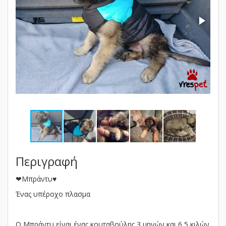
Περιγραφή
❤Μπράντυ♥️
Ένας υπέροχο πλασμα
Ο Μπράντυ είναι ένας κουταβούλης 3 μηνών και 6,5 κιλών