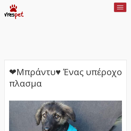
Toggl
navig
❤Μπράντυ♥️ Ένας υπέροχο
πλασμα