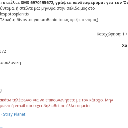
ία
στείλτε SMS 6970195672, γράψτε «ενδιαφέρομαι για τον Ό
ντομα, ή στείλτε μας μήνυμα στην σελίδα μας στο
espotosplanitis
λανήτη δίνονται για υιοθεσία όπως ορίζει ο νόμος)
Καταχώρηση: 1 / 
Χα
072
εσσαλονίκη
υ
ακάτω τηλέφωνο για να επικοινωνήσετε με τον κάτοχο. Μην
φωνο ή email που έχει δηλωθεί σε άλλο σημείο.
 Stray Planet