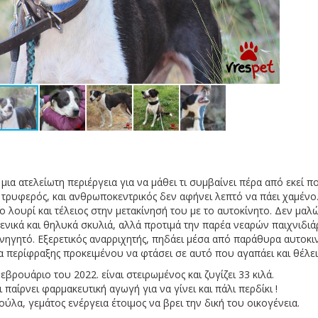
μια ατελείωτη περιέργεια για να μάθει τι συμβαίνει πέρα από εκεί π
ς, τρυφερός, και ανθρωποκεντρικός δεν αφήνει λεπτό να πάει χαμένο
 λουρί και τέλειος στην μετακίνησή του με το αυτοκίνητο. Δεν μαλώ
σενικά και θηλυκά σκυλιά, αλλά προτιμά την παρέα νεαρών παιχνιδι
ηγητό. Εξερετικός αναρριχητής, πηδάει μέσα από παράθυρα αυτοκι
 περίφραξης προκειμένου να φτάσει σε αυτό που αγαπάει και θέλει
βρουάριο του 2022. είναι στειρωμένος και ζυγίζει 33 κιλά.
 παίρνει φαρμακευτική αγωγή για να γίνει και πάλι περδίκι !
ύλα, γεμάτος ενέργεια έτοιμος να βρει την δική του οικογένεια.