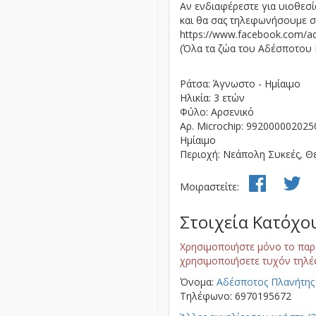
Αν ενδιαφέρεστε για υιοθεσ
και θα σας τηλεφωνήσουμε σύ
https://www.facebook.com/ad
(Όλα τα ζώα του Αδέσποτου Π
Ράτσα: Άγνωστο - Ημίαιμο
Ηλικία: 3 ετών
Φύλο: Αρσενικό
Αρ. Microchip: 992000002025
Ημίαιμο
Περιοχή: Νεάπολη Συκεές, Θ
Μοιραστείτε:
Στοιχεία Κατόχο
Χρησιμοποιήστε μόνο το παρ
χρησιμοποιήσετε τυχόν τηλέ
Όνομα:
Αδέσποτος Πλανήτης -
Τηλέφωνο: 6970195672