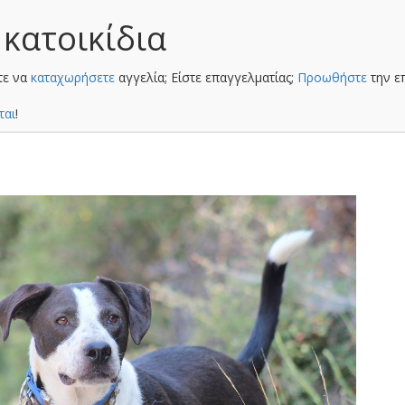
 κατοικίδια
τε να
καταχωρήσετε
αγγελία; Είστε επαγγελματίας;
Προωθήστε
την ε
ται
!