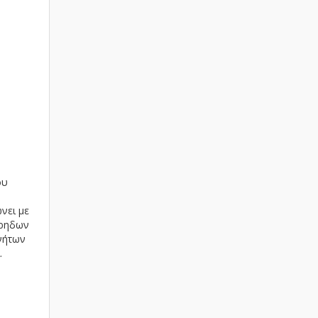
ου
.
νει με
άρηδων
νήτων
.