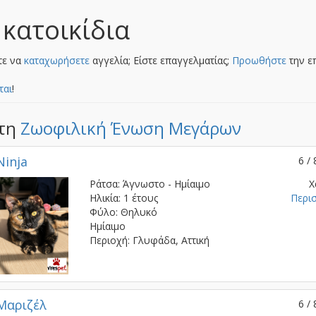
 κατοικίδια
τε να
καταχωρήσετε
αγγελία; Είστε επαγγελματίας;
Προωθήστε
την ε
ται
!
στη
Ζωοφιλική Ένωση Μεγάρων
Ninja
6 / 
Ράτσα: Άγνωστο - Ημίαιμο
Χ
Ηλικία: 1 έτους
Περι
Φύλο: Θηλυκό
Ημίαιμο
Περιοχή: Γλυφάδα, Αττική
Μαριζέλ
6 / 