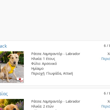
Jack
6 / 
Ράτσα: Λαμπραντόρ - Labrador
Χ
Ηλικία: 1 έτους
Περι
Φύλο: Αρσενικό
Ημίαιμο
Περιοχή: Γλυφάδα, Αττική
Δίας
6 / 
Ράτσα: Λαμπραντόρ - Labrador
Χ
Ηλικία: 2 ετών
Περι