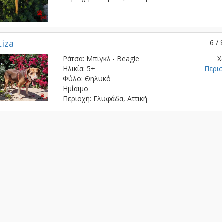
Liza
6 / 
Ράτσα: Μπίγκλ - Beagle
Χ
Ηλικία: 5+
Περι
Φύλο: Θηλυκό
Ημίαιμο
Περιοχή: Γλυφάδα, Αττική