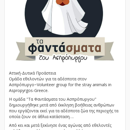
Αττική-Δυτικά Προάστεια
Ομάδα εθελοντών για τα αδέσποτα στον
Ασπρόπυργο~Volunteer group for the stray animals in
Aspropyrgos-Greece.
Η ομάδα "Τα Φαντάσματα του Ασπρόπυργου"
δημιουργήθηκε μετά από έκκληση βοήθειας ανθρώπων
που εργάζονται εκεί για τα αδέσποτα ζώα της περιοχής τα
οποία ζουν σε άθλια κατάσταση….
Aπό κει και μετά ξεκίνησε ένας αγώνας από εθελοντές