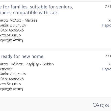
e for families, suitable for seniors,
7 / 
nners, compatible with cats
άτσα: Μαλτέζ - Maltese
Χ
λικία: 2,5 μηνών
Περι
ύλο: Αρσενικό
κπαιδευμένο
εριοχή: Αττική
 ready for new home.
7 / 
άτσα: Γκόλντεν Ριτρίβερ - Golden
Χ
etriever
Περι
λικία: 2,5 μηνών
ύλο: Αρσενικό
κπαιδευμένο
εριοχή: Αττική
Όλες οι 