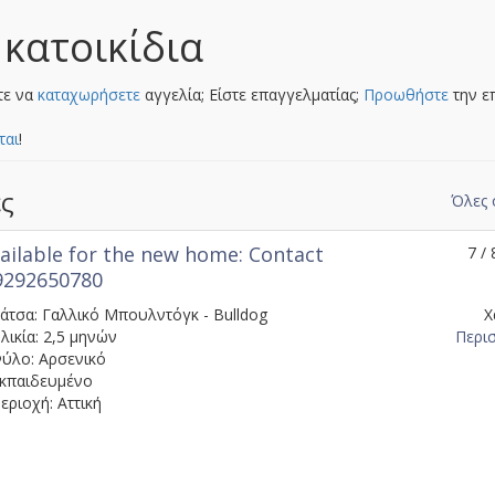
 κατοικίδια
τε να
καταχωρήσετε
αγγελία; Είστε επαγγελματίας;
Προωθήστε
την ε
ται
!
ες
Όλες
ailable for the new home: Contact
7 / 
19292650780
άτσα: Γαλλικό Μπουλντόγκ - Bulldog
Χ
λικία: 2,5 μηνών
Περι
ύλο: Αρσενικό
κπαιδευμένο
εριοχή: Αττική