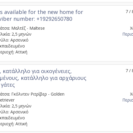
s available for the new home for
7 / 
 viber number: +19292650780
άτσα: Μαλτέζ - Maltese
Χ
λικία: 2,5 μηνών
Περι
ύλο: Αρσενικό
κπαιδευμένο
εριοχή: Αττική
, κατάλληλο για οικογένειες,
7 / 
μένους, κατάλληλο για αρχάριους
 γάτες
άτσα: Γκόλντεν Ριτρίβερ - Golden
Χ
etriever
Περι
λικία: 2,5 μηνών
ύλο: Αρσενικό
κπαιδευμένο
εριοχή: Αττική