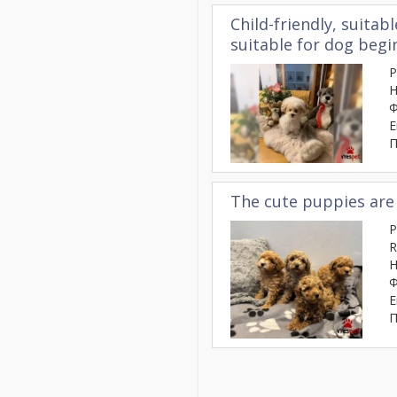
Child-friendly, suitabl
suitable for dog begi
Ρ
Η
Φ
Ε
Π
The cute puppies are
Ρ
R
Η
Φ
Ε
Π