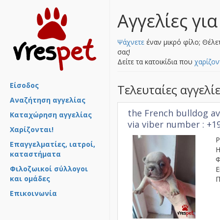
Αγγελίες για
Ψάχνετε
έναν μικρό φίλο; Θέλε
σας!
Δείτε τα κατοικίδια που
χαρίζον
Είσοδος
Τελευταίες αγγελί
Αναζήτηση αγγελίας
the French bulldog av
Καταχώρηση αγγελίας
via viber number : +
Χαρίζονται!
Ρ
Επαγγελματίες, ιατροί,
Η
καταστήματα
Φ
Φιλοζωικοί σύλλογοι
Ε
και ομάδες
Π
Επικοινωνία