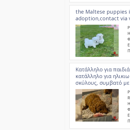
the Maltese puppies i
adoption,contact via
Ρ
Η
Φ
Ε
Π
Κατάλληλο για παιδιά
κατάλληλο για ηλικιω
σκύλους, συμβατό με
Ρ
R
Η
Φ
Ε
Π