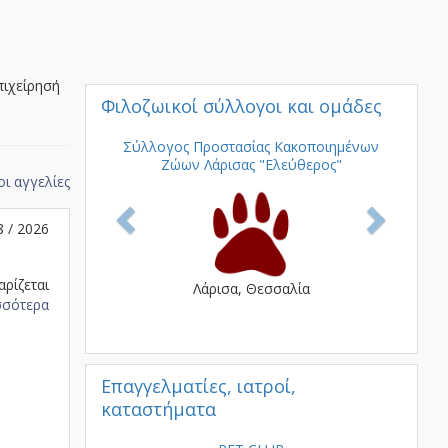
πιχείρησή
Φιλοζωικοί σύλλογοι και ομάδες
Previous
Next
Σύλλογος Προστασίας Κακοποιημένων
Ζώων Λάρισας "Ελεύθερος"
οι αγγελίες
8 / 2026
αρίζεται
Λάρισα, Θεσσαλία
σσότερα
Επαγγελματίες, ιατροί,
καταστήματα
Previous
Next